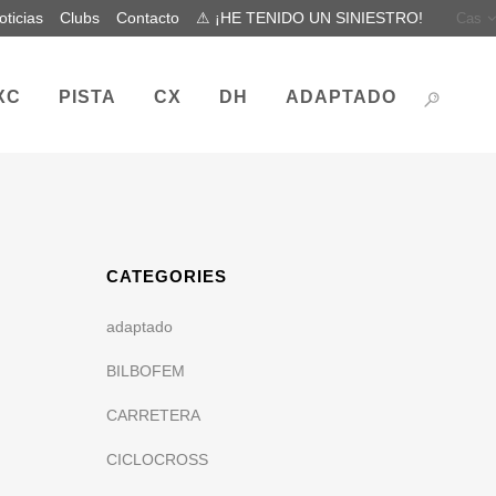
oticias
Clubs
Contacto
⚠ ¡HE TENIDO UN SINIESTRO!
Cas
XC
PISTA
CX
DH
ADAPTADO
CATEGORIES
adaptado
BILBOFEM
CARRETERA
CICLOCROSS