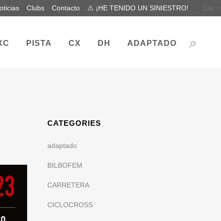
oticias
Clubs
Contacto
⚠ ¡HE TENIDO UN SINIESTRO!
Cas
XC
PISTA
CX
DH
ADAPTADO
CATEGORIES
adaptado
BILBOFEM
CARRETERA
CICLOCROSS