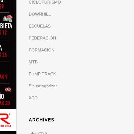
CICLOTURISMO
DOWNHILL
ESCUELAS
FEDERACIÓN
FORMACIÓN
MTB
PUMP TRACK
Sin categorizar
XCO
ARCHIVES
julio 2026