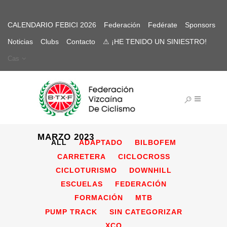
CALENDARIO FEBICI 2026
Federación
Fedérate
Sponsors
Noticias
Clubs
Contacto
⚠ ¡HE TENIDO UN SINIESTRO!
Cas
MARZO 2023
ALL
ADAPTADO
BILBOFEM
CARRETERA
CICLOCROSS
CICLOTURISMO
DOWNHILL
ESCUELAS
FEDERACIÓN
FORMACIÓN
MTB
PUMP TRACK
SIN CATEGORIZAR
XCO