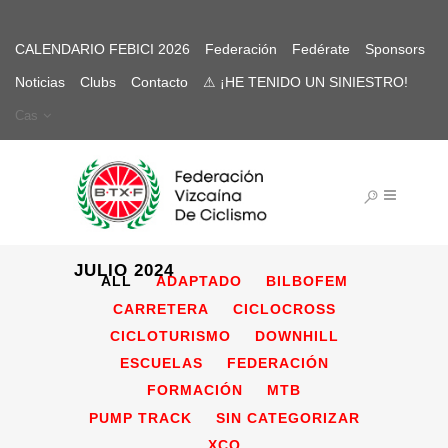
CALENDARIO FEBICI 2026
Federación
Fedérate
Sponsors
Noticias
Clubs
Contacto
⚠ ¡HE TENIDO UN SINIESTRO!
Cas
JULIO 2024
ALL
ADAPTADO
BILBOFEM
CARRETERA
CICLOCROSS
CICLOTURISMO
DOWNHILL
ESCUELAS
FEDERACIÓN
FORMACIÓN
MTB
PUMP TRACK
SIN CATEGORIZAR
XCO