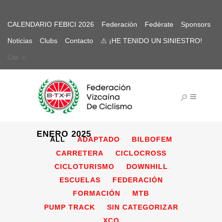
CALENDARIO FEBICI 2026
Federación
Fedérate
Sponsors
Noticias
Clubs
Contacto
⚠ ¡HE TENIDO UN SINIESTRO!
Cas
ENERO 2025
ALL
ADAPTADO
BILBOFEM
CARRETERA
CICLOCROSS
CICLOTURISMO
DOWNHILL
ESCUELAS
FEDERACIÓN
FORMACIÓN
MTB
PUMP TRACK
SIN CATEGORIZAR
XCO