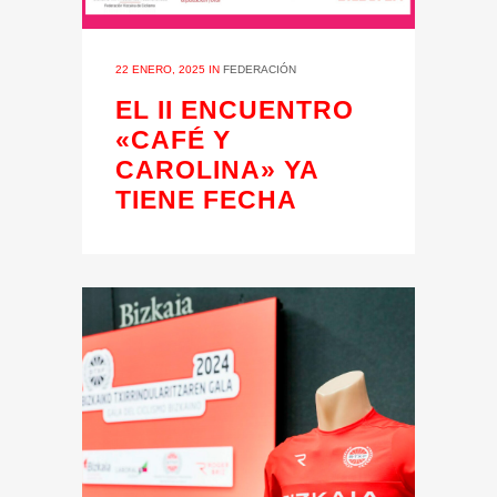
22 ENERO, 2025
IN
FEDERACIÓN
EL II ENCUENTRO
«CAFÉ Y
CAROLINA» YA
TIENE FECHA