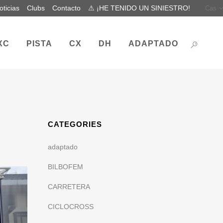
oticias
Clubs
Contacto
⚠ ¡HE TENIDO UN SINIESTRO!
Cas
XC
PISTA
CX
DH
ADAPTADO
CATEGORIES
adaptado
BILBOFEM
CARRETERA
CICLOCROSS