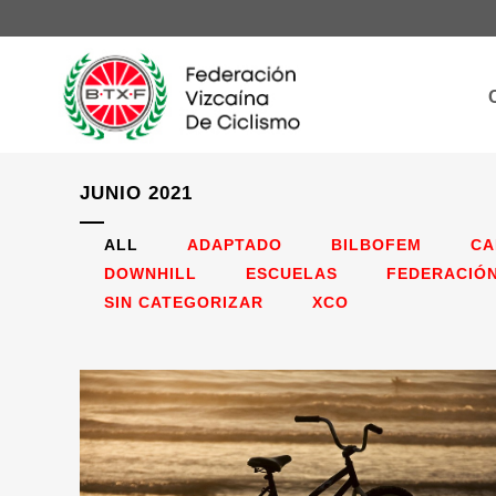
JUNIO 2021
ALL
ADAPTADO
BILBOFEM
CA
DOWNHILL
ESCUELAS
FEDERACIÓ
SIN CATEGORIZAR
XCO