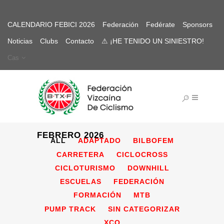
CALENDARIO FEBICI 2026
Federación
Fedérate
Sponsors
Noticias
Clubs
Contacto
⚠ ¡HE TENIDO UN SINIESTRO!
Cas
FEBRERO 2026
ALL
ADAPTADO
BILBOFEM
CARRETERA
CICLOCROSS
CICLOTURISMO
DOWNHILL
ESCUELAS
FEDERACIÓN
FORMACIÓN
MTB
PUMP TRACK
SIN CATEGORIZAR
XCO