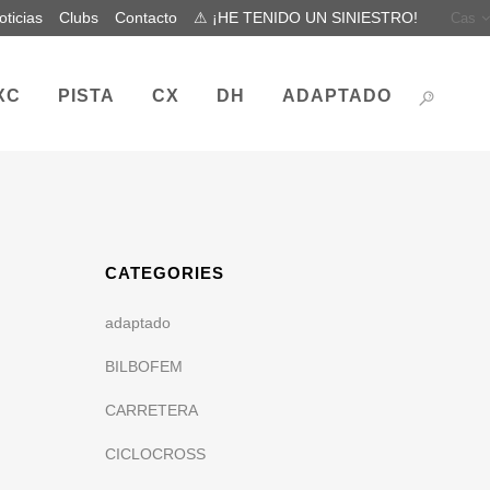
oticias
Clubs
Contacto
⚠ ¡HE TENIDO UN SINIESTRO!
Cas
XC
PISTA
CX
DH
ADAPTADO
CATEGORIES
adaptado
BILBOFEM
CARRETERA
CICLOCROSS