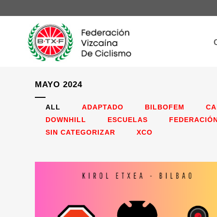
MAYO 2024
ALL
ADAPTADO
BILBOFEM
CA
DOWNHILL
ESCUELAS
FEDERACIÓ
SIN CATEGORIZAR
XCO