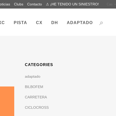
oticias
Clubs
Contacto
⚠ ¡HE TENIDO UN SINIESTRO!
Cas
XC
PISTA
CX
DH
ADAPTADO
CATEGORIES
adaptado
BILBOFEM
CARRETERA
CICLOCROSS