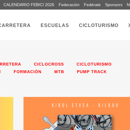
CALENDARIO FEBICI 2026
Federación
Fedérate
Sponsors
N
CARRETERA
ESCUELAS
CICLOTURISMO
RRETERA
CICLOCROSS
CICLOTURISMO
N
FORMACIÓN
MTB
PUMP TRACK