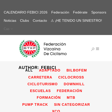
CALENDARIO FEBICI 2026
Federación
Fedérate
Sponsors
Noticias
Clubs
Contacto
⚠ ¡HE TENIDO UN SINIESTRO!
Cas
AUTHOR: FEBICI
ALL
ADAPTADO
BILBOFEM
CARRETERA
CICLOCROSS
CICLOTURISMO
DOWNHILL
ESCUELAS
FEDERACIÓN
FORMACIÓN
MTB
PUMP TRACK
SIN CATEGORIZAR
XCO